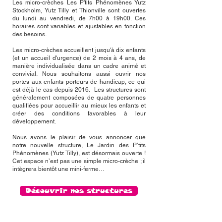
Les micro-crèches Les P'tits Phénomènes Yutz
Stockholm, Yutz Tilly et Thionville sont ouvertes
du lundi au vendredi, de 7h00 à 19h00. Ces
horaires sont variables et ajustables en fonction
des besoins.
Les micro-crèches accueillent jusqu'à dix enfants
(et un accueil d'urgence) de 2 mois à 4 ans, de
manière individualisée dans un cadre animé et
convivial. Nous souhaitons aussi ouvrir nos
portes aux enfants porteurs de handicap, ce qui
est déjà le cas depuis 2016. Les structures sont
généralement composées de quatre personnes
qualifiées pour accueillir au mieux les enfants et
créer des conditions favorables à leur
développement.
Nous avons le plaisir de vous annoncer que
notre nouvelle structure, Le Jardin des P’tits
Phénomènes (Yutz Tilly), est désormais ouverte !
Cet espace n’est pas une simple micro-crèche ; il
intègrera bientôt une mini-ferme…
Découvrir nos structures