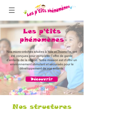
Les p'tits
phénomènes
Nos micro-crèches situées à Yutz et Thionville, ont
été conçues pour compléter l’offre de garde
d’enfants de la région. Notre mission est d'offrir un
environnement stimulant et sécurisés pour le
développement de vos enfants.
Découvrir
Nos structures